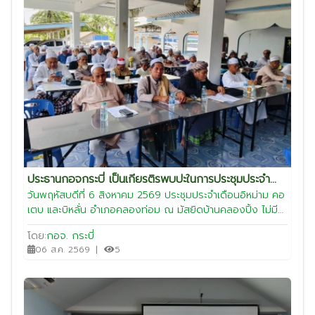
และสถานที่ดังกล่าว
ประธานกอจกระบี่ เป็นเกียรติรพบปะในการประชุมประจำ
เดือนอิหม่ามคอเตบบิหลั่น อำเภอคลองท่อม
วันพฤหัสบดีที่ 6 สิงหาคม 2569 ประชุมประจำเดือนอิหม่าม คอ
เตบ และบิหลั่น อำเภอคลองท่อม ณ มัสยิดบ้านคลองปิ้ง ไม่มี
กรประชุมประจำเดือนอีหม่าม คอเตบ และบิหลั่น อำเภอ
โดย:
กอจ. กระบี่
คลองท่อมเข้าร่วมประชุมพร้อมเพรียง การประชุมในครั้งนี้จัดึ้น
06 ส.ค. 2569
|
5
เพื่อหารือและติดตามการดำเนินงานด้านศาสนา ตลอดจนจน
แลกเปลี่ยนความคิดเห็นเกี่ยวกับแนวทางการปฏิบัติหน้าที่ของอี
หม่าม คอเตบ และบิหลั่น เพื่อให้การดำเนินงานเป็นไปด้วยความ
เรียบร้อยและสอดคล้องกับหลักศาสนาอิสลาม ที่ประชุมได้ร่วม
พิจารณาแนวทางการส่งเสริมกิจกรรมทางศาสนา การเผยแผ่