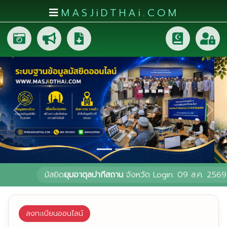
MASJiDTHAi.COM
หน้า
หลัก
มัสยิด
และ
สัป
Previous
Nex
ปุ
รุษ
กระบี่
ชุมพร
มัสยิด
ยุมอาตุลปากีสถาน
จังหวัด Login: 09 ส.ค. 2569 เวลา: 
ตรัง
ตาก
ลงทะเบียนออนไลน์
นครศรีธรรมราช