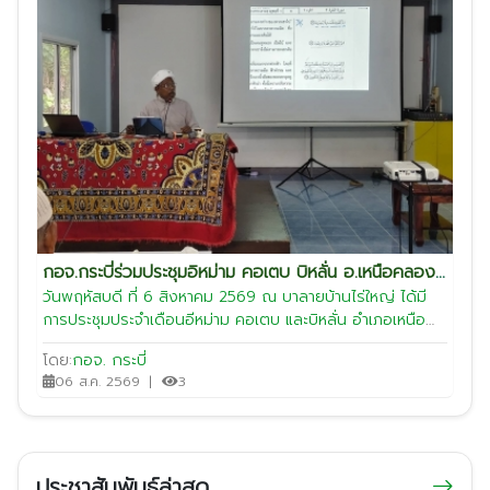
หลักคำสอนอิสลาม การส่งเสริมคุณธรรมและจริยธรรมแก่เด็ก
และเยาวชน รวมถึงการสร้างเสริมความรัก ความสามัคคีและ
ความเข้มแข็งของชุมชน ตลอดจนการประสานความร่วมมือกับ
หน่วยงานและภาคส่วนที่เกี่ยวข้อง ทั้งนี้ อีหม่าม คอเตบ และบิ
หลั่น ได้ร่วมกันขับเคลื่อนการดำเนินงานด้านศาสนาและกิจการ
มัสยิดในพื้นที่เพื่อส่งเสริมให้ชุมชนมุสลิมมีความเข้มแข็ง สามัคคี
และอยู่ร่วมกันในสังคมอย่างสันติสุขต่อไป
กอจ.กระบี่ร่วมประชุมอิหม่าม คอเตบ บิหลั่น อ.เหนือคลอง
ประจำเดือนสิงหาคม
วันพฤหัสบดี ที่ 6 สิงหาคม 2569 ณ บาลายบ้านไร่ใหญ่ ได้มี
การประชุมประจำเดือนอีหม่าม คอเตบ และบิหลั่น อำเภอเหนือ
คลอง จังหวัดกระบี่ ได้มี อ้าหมาด หลานสัน เป็นประธานการ
โดย:
กอจ. กระบี่
ประชุม พร้อมด้วยอีหม่าม คอเตบ และบิหลั่นในพื้นที่อำเภอเหนือ
06 ส.ค. 2569
|
3
คลอง เขข้าร่วมประชุมโดยพร้อมเพรียงกัน การประชุมดังกล่าว
จัดขึ้นเพื่อหารือแนวทางการปฎิบัิหน้าที่องผู้นำศาสนา การส่ง
เสริมกิจกรรมทางศาสนาและการเรียนรู้หลักศาสนาอิสลาม
ตลอดจนการส่งเสริมคุณธรรม จริยธรรม และการสร้างความ
สามัคคีในชุมชน นอกจากนี้ ที่ประชุมได้ร่วมกันแลกเปลี่ยนความ
ประชาสัมพันธ์ล่าสุด