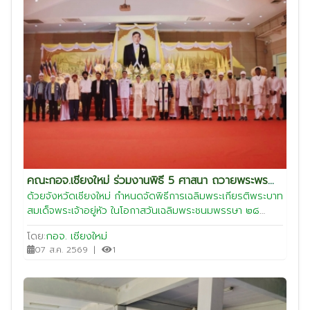
คณะกอจ.เชียงใหม่ ร่วมงานพิธี 5 ศาสนา ถวายพระพร
เฉลิมพระเกียรติ พระบาทสมเด็จพระเจ้าอยู่หัว เนื่องใน
ด้วยจังหวัดเชียงใหม่ กำหนดจัดพิธีการเฉลิมพระเกียรติพระบาท
สมเด็จพระเจ้าอยู่หัว ในโอกาสวันเฉลิมพระชนมพรรษา ๒๘
โอกาสวันเฉลิมพระชนมพรรษา ๒๘ กรกฎาคม ๒๕๖๙
กรกฎาคม ๒๕๖๙ เพื่อให้ศาสนิกชนทุกศาสนาได้มีส่วนร่วมในพิธี
โดย:
กอจ. เชียงใหม่
ถวายพระพรฯ อันประกอบด้วย ศาสนาพุทธ ศาสนาอิสลาม
07 ส.ค. 2569
|
1
ศาสนาคริสต์ ศาสนาพราหมณ์-ฮินดู และศาสนาซิกข์-ซิกข์นาม
ธารี ณ อุทยานหลวงราชพฤกษ์ ในการนี้ นายศุภมิตร ฟูอนันต์
ประธานกอจ.ชม. มอบหมายให้นายสรกิจ หะซัน ประธานที่
ปรึกษาฯ และคณะกอจ.เชียงใหม่ เข้าร่วมงานตามคำเชิญในวัน