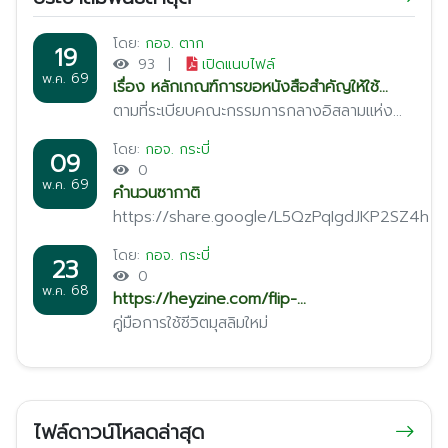
คิดเห็นเกี่ยวกับการดูแลและพัฒนาเยาวชน การป้องกันปัญหา
สังคม การส่งเสริมบทบาทของมัสยิดในการเป็นศูนย์กลางของ
โดย:
กอจ. ตาก
19
ชุมชน รวมถึงการประสานความร่วมมือระหว่างผู้นำศาสนา ผู้นำ
93
|
เปิดแนบไฟล์
ชุมชน และหน่วยงานที่เกี่ยวข้อง เพื่อให้การดำเนินงานด้าน
พ.ค. 69
เรื่อง หลักเกณฑ์การขอหนังสือสำคัญให้ใช้
ศาสนาและการพัฒนาชุมชนเป็นไปอย่างมีประสิทธิภาพ ทั้งนี้ผู้เข้า
เครื่องหมายรับรองฮาลาล
ตามที่ระเบียบคณะกรรมการกลางอิสลามแห่ง
ร่วมประชุมได้ร่วมกันขับเคลื่อนแนวทางการดำเนินงานเพื่อสร้าง
ประเทศไทย ว่าด้วยการบริหารกิจการฮาลาล
ความเข้มแข็งให้แก่มัสยิดและชุมชน ส่งเสริมความรัก ความ
โดย:
กอจ. กระบี่
09
พ.ศ. 2568 หมวด 7 หนังสือรับรองฮาลาล ข้อ
สามัคคี และการอยู่ร่วมกันอย่างสันติสุขในสังคมต่อไป
0
38 วรรคสอง ได้ก าหนดเรื่องระยะเวลา
พ.ค. 69
คำนวนซากาติ
อนุญาตให้ใช้หนังสือส าคัญให้ใช้ เครื่องหมาย
https://share.google/L5QzPqIgdJKP2SZ4h
รับรองฮาลาล จากเดิมมีก าหนดอายุ 1 ปี เป็น
ระยะเวลา 2 ปี หรือ 3 ป
โดย:
กอจ. กระบี่
23
0
พ.ค. 68
https://heyzine.com/flip-
book/8715d94957.html
คู่มือการใช้ชีวิตมุสลิมใหม่
ไฟล์ดาวน์โหลดล่าสุด