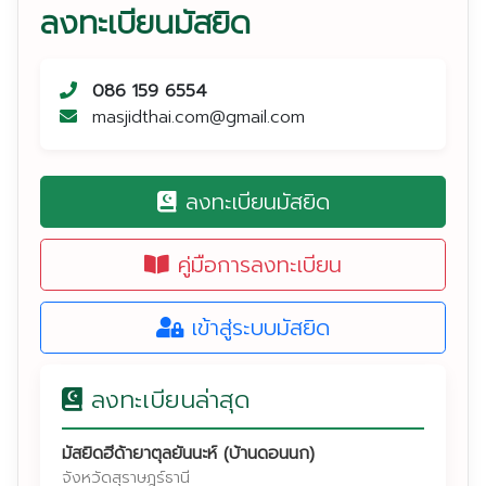
ลงทะเบียนมัสยิด
นราธิวาส
ประจวบคีรีขันธ์
086 159 6554
ปัตตานี
masjidthai.com@gmail.com
พระนครศรีอยุธยา
พังงา
ลงทะเบียนมัสยิด
พัทลุง
ภูเก็ต
คู่มือการลงทะเบียน
ยะลา
ระนอง
เข้าสู่ระบบมัสยิด
ราชบุรี
สงขลา
ลงทะเบียนล่าสุด
สตูล
สุราษฎร์ธานี
มัสยิดฮีด้ายาตุลยันนะห์ (บ้านดอนนก)
จังหวัดสุราษฎร์ธานี