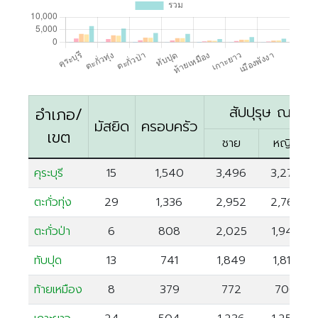
ตรัง
นครนายก
นครศรีธรรมราช
นราธิวาส
ประจวบคีรีขันธ์
สัปปุรุษ ณ ปัจจ
อำเภอ/
มัสยิด
ครอบครัว
ปัตตานี
เขต
ชาย
หญิง
พังงา
พัทลุง
คุระบุรี
15
1,540
3,496
3,276
ภูเก็ต
ตะกั่วทุ่ง
29
1,336
2,952
2,767
ยะลา
ตะกั่วป่า
6
808
2,025
1,945
ระนอง
ทับปุด
13
741
1,849
1,814
สตูล
สระบุรี
ท้ายเหมือง
8
379
772
700
สุราษฎร์ธานี