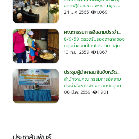
๑๕ กันยายน ๒๕๖๘ เวลา ๑๐.๐๐
อัลลัฟ)ในจังหวัดพังงา มีผู้ร่วม
น. ณ ห้องประชุมปันหยี โรงแรมภู
อบรมมากว่า 250 คน จัดขึ้นที่
24 ม.ค 2565
1,069
งา อำเภอเมืองพังงา จังหวัด
โรงแรมภูงา ต.ตากแดด อ.เมือง
พังงา โดยมีนายอารีย์ วงศ์อารยะ
จ.พังงา โดยมีนายธราธิป ทองเจิม
ประธานกรรมการบริหารมูลนิธิ
นายกองค์การบริหารส่วนจังหวัด
คณะกรรมการอิสลามประจำ
“สานใจไทย สู่ใจใต้” เป็นประธานใน
พังงา เป็นประธานพิธีเปิดโครง
จังหวัดพังงา ตรวจฮาลาล
8/9/59 ตรวจรับรองฮาลาลของ
พิธี มีร้อยตำรวจโท อาทิตย์ บุญ
การฯ นายจรัญ ปรางสุวรรณ์ ผอ.
กลุ่มทำขนมที่โคกไคร. กับ กลุ่ม
ญะโสภัต เลขาธิการมูลนิธิสานใจ
กองการศึกษาฯ รักษาราชการแทน
บ้านเก้าเจ้า วันที่ 8/9/59 ตรวจ
10 ก.ย. 2559
1,867
ไทย สู่ใจใต้ กล่าวรายงาน และนาย
ปลัด อบจ. กล่าวรายงาน วิทยากร
เยี่ยมโรงงานน้ำดื่ม พี วอเตอร์
ไพรัตน์ เพชรยวน ผู้ว่าราชการ
บรรยายในหัวข้อหลักปฏิบัติตนใน
ตะกั่วป่า และอุตสาหกรรมประมง
จังหวัดพังงา กล่าวต้อนรับ การ
เรื่องของการละหมาดและการยึด
พื้นบ้าน ที่คุระบุรี
ประชุมผู้นำศาสนาในจังหวัด
ปฐมนิเทศในครั้งนี้ เพื่อสร้างความ
มั่นตามหลักอิสลาม โดย ผศ.ดร.
พังงา เกี่ยวกับบริบทของ
สำนักงานคณะกรรมการอิสลาม
เข้าใจให้กับครอบครัวอุปถัมภ์ฯ ใน
อะหมัด อิสัน ประธานคณะ
ประจำจังหวัดพังงาร่วมกับศูนย์
กิจการฮาลาล
การรับอุปการะเยาวชนให้เป็นบุตร
กรรมการอิสลามประจำจังหวัด
วิทยาศาสตร์ฮาลาลจุฬาฯ จัด
08 มี.ค. 2559
1,901
หลานอีกคนไว้ในครอบครัว เพื่อให้
พัทลุง และการบรรยายในหัวข้อพื้น
ประชุมสัมมนาผู้นำศาสนาฯ วันที่ 7
เยาวชนได้มีโอกาสเรียนรู้
ฐานอิสลามเบื้องต้นและจริยธรรม
กุมภาพันธ์ 2559 ณ โรงแรมภูงา
ประสบการณ์จากการทำกิจกรรม
เมื่อเข้ารับอิสลาม โดย ดร.วิสุทธิ์
ตำบลตากแดด อำเภอเมืองพังงา
ด้วยกัน เรียนรู้การอยู่ร่วมกันใน
บิลลาเต๊ะ อิหม่ามประจำมัสยิดบ้าน
จังหวัดพังงา
สังคมพหุวัฒนธรรมบนความหลาก
เหนือ จังหวัดสงขลา
หลายอย่างมีความสุข อันจะเป็น
แรงบันดาลใจให้เยาวชนได้มีความ
ประชาสัมพันธ์