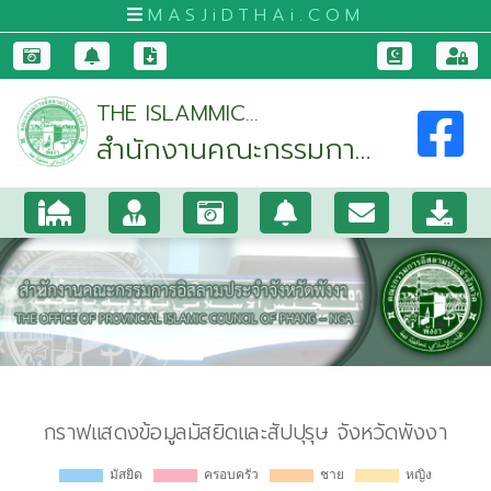
MASJiDTHAi.COM
หน้า
THE ISLAMMIC
หลัก
สำนักงานคณะกรรมการ
COMMITTEE OF PHANG-
มัสยิด
NGA
อิสลามประจำจังหวัด
และ
พังงา
สัป
ปุ
รุษ
Previous
Nex
กระบี่
กรุงเทพมหานคร
ขอนแก่น
จันทบุรี
ชุมพร