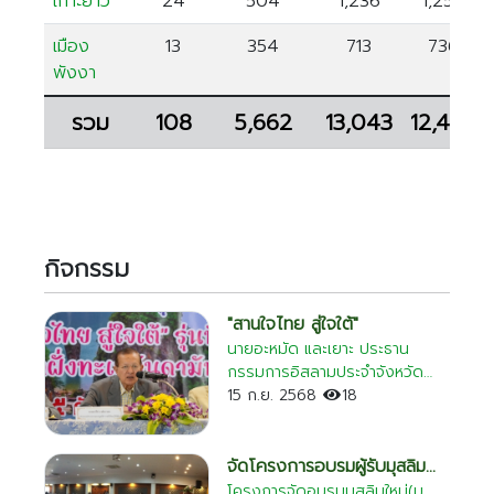
เกาะยาว
24
504
1,236
1,250
เชียงใหม่
เมือง
13
354
713
736
ระยอง
พังงา
เพชรบุรี
รวม
108
5,662
13,043
12,488
ตาก
พระนครศรีอยุธยา
กิจกรรม
"สานใจไทย สู่ใจใต้"
นายอะหมัด และเยาะ ประธาน
กรรมการอิสลามประจำจังหวัด
พังงา นายนพดล สุทธิการ เลขนุ
15 ก.ย. 2568
18
การฯ นายนิวัติ สุมาลี และนายวินัย
หวังดี กรรมการอิสลามประจำ
จังหวัดพังงา ร่วมปฐมนิเทศ
จัดโครงการอบรมผู้รับมุสลิม
ครอบครัวอุปถัมภ์ฯ ในวันจันทร์ที่
ใหม่(มุอัลลัฟ)ในจังหวัดพังงา
โครงการจัดอบรมมุสลิมใหม่(มุ