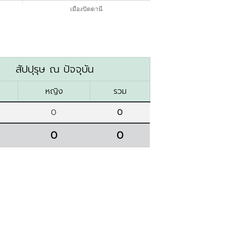
สัปปุรุษ ณ ปัจจุบัน
หญิง
รวม
0
0
0
0