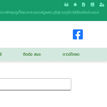
งงา
พัทลุง
ภูเก็ต
ยะลา
ระนอง
สตูล
สระบุรี
สุราษฎร์ธานี
เชียงใหม่
ระยอง
ธ์
ติดต่อ สนง.
ดาวน์โหลด