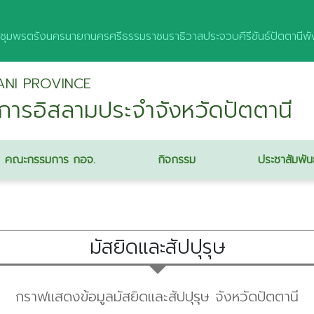
ชุมพร
ตรัง
นครนายก
นครศรีธรรมราช
นราธิวาส
ประจวบคีรีขันธ์
ปัตตานี
พั
ANI PROVINCE
ารอิสลามประจำจังหวัดปัตตานี
คณะกรรมการ กอจ.
กิจกรรม
ประชาสัมพัน
มัสยิดและสัปปุรุษ