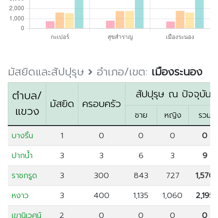
ตรัง
นครนายก
นครศรีธรรมราช
นราธิวาส
ประจวบคีรีขันธ์
มัสยิดและสัปปุรุษ
อำเภอ/เขต:
เมืองระนอง
ปัตตานี
สัปปุรุษ ณ ปัจจุบัน
ตำบล/
พังงา
มัสยิด
ครอบครัว
แขวง
ชาย
หญิง
รวม
พัทลุง
ภูเก็ต
บางริ้น
1
0
0
0
0
ยะลา
ปากน้ำ
3
3
6
3
9
ระนอง
ราชกรูด
3
300
843
727
1,570
สตูล
หงาว
3
400
1,135
1,060
2,195
สระบุรี
สุราษฎร์ธานี
เขานิเวศน์
2
0
0
0
0