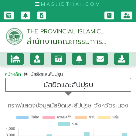
MASJiDTHAi.COM
หน้า
THE PROVINCIAL ISLAMIC
หลัก
สำนักงานคณะกรรมการ
COUNCIL OF RANONG
มัสยิด
อิสลามประจำจังหวัดระนอง
และ
สัป
ปุ
หน้าหลัก
มัสยิดและสัปปุรุษ
รุษ
มัสยิดและสัปปุรุษ
กระบี่
กรุงเทพมหานคร
ขอนแก่น
จันทบุรี
ชุมพร