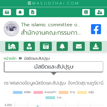
MASJiDTHAi.COM
หน้า
The islamic committee of
หลัก
สำนักงานคณะกรรมการ
suratthani
มัสยิด
อิสลามประจำจังหวัด
และ
สุราษฎร์ธานี
สัป
ปุ
หน้าหลัก
มัสยิดและสัปปุรุษ
รุษ
มัสยิดและสัปปุรุษ
กระบี่
กรุงเทพมหานคร
ขอนแก่น
จันทบุรี
ชุมพร