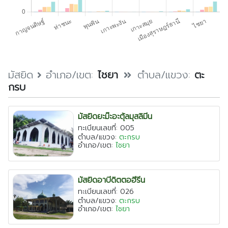
ตรัง
นครนายก
นครศรีธรรมราช
นราธิวาส
ประจวบคีรีขันธ์
มัสยิด
อำเภอ/เขต:
ไชยา
ตำบล/แขวง:
ตะ
กรบ
ปัตตานี
พังงา
มัสยิดยะม๊ะอะตุ้ลมุสลิมีน
พัทลุง
ทะเบียนเลขที่: 005
ตำบล/แขวง:
ตะกรบ
ภูเก็ต
อำเภอ/เขต:
ไชยา
ยะลา
ระนอง
มัสยิดอาบีดิตตอฮีรีน
สตูล
ทะเบียนเลขที่: 026
ตำบล/แขวง:
ตะกรบ
สระบุรี
อำเภอ/เขต:
ไชยา
สุราษฎร์ธานี