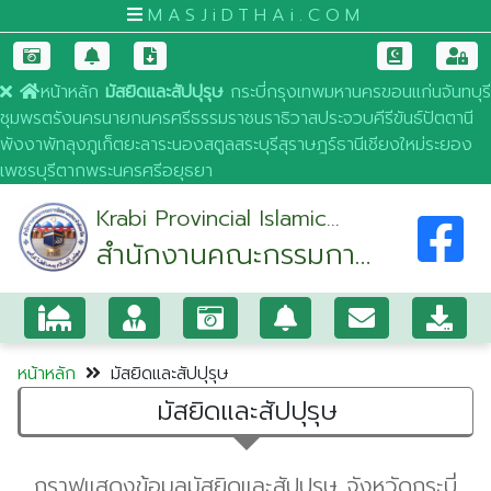
MASJiDTHAi.COM
หน้าหลัก
มัสยิดและสัปปุรุษ
กระบี่
กรุงเทพมหานคร
ขอนแก่น
จันทบุรี
ชุมพร
ตรัง
นครนายก
นครศรีธรรมราช
นราธิวาส
ประจวบคีรีขันธ์
ปัตตานี
พังงา
พัทลุง
ภูเก็ต
ยะลา
ระนอง
สตูล
สระบุรี
สุราษฎร์ธานี
เชียงใหม่
ระยอง
เพชรบุรี
ตาก
พระนครศรีอยุธยา
Krabi Provincial Islamic
สำนักงานคณะกรรมการ
Committee Office
อิสลามประจำจังหวัด
กระบี่
หน้าหลัก
มัสยิดและสัปปุรุษ
มัสยิดและสัปปุรุษ