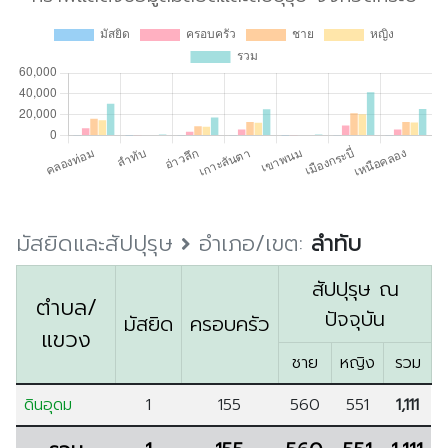
มัสยิดและสัปปุรุษ
อำเภอ/เขต:
ลำทับ
สัปปุรุษ ณ
ตำบล/
ปัจจุบัน
มัสยิด
ครอบครัว
แขวง
ชาย
หญิง
รวม
ดินอุดม
1
155
560
551
1,111