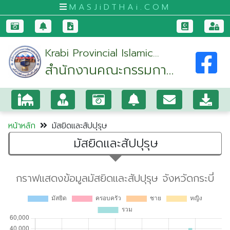
MASJiDTHAi.COM
หน้า
Krabi Provincial Islamic
หลัก
สำนักงานคณะกรรมการ
Committee Office
มัสยิด
อิสลามประจำจังหวัด
และ
กระบี่
สัป
ปุ
หน้าหลัก
มัสยิดและสัปปุรุษ
รุษ
มัสยิดและสัปปุรุษ
กระบี่
กรุงเทพมหานคร
ขอนแก่น
จันทบุรี
ชุมพร