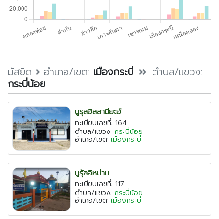
ตรัง
นครนายก
นครศรีธรรมราช
นราธิวาส
ประจวบคีรีขันธ์
มัสยิด
อำเภอ/เขต:
เมืองกระบี่
ตำบล/แขวง:
กระบี่น้อย
ปัตตานี
พังงา
นูรุลอิสลามียะฮ์
พัทลุง
ทะเบียนเลขที่: 164
ตำบล/แขวง:
กระบี่น้อย
ภูเก็ต
อำเภอ/เขต:
เมืองกระบี่
ยะลา
ระนอง
นูรุ้ลอิหม่าน
สตูล
ทะเบียนเลขที่: 117
ตำบล/แขวง:
กระบี่น้อย
สระบุรี
อำเภอ/เขต:
เมืองกระบี่
สุราษฎร์ธานี